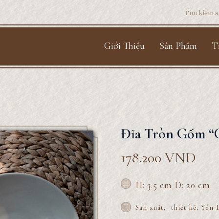
Search
for:
Giới Thiệu
Sản Phẩm
T
Đĩa Tròn Gốm “
178.200
VND
H: 3.5 cm D: 20 cm
Sản xuất, thiết kế: Yê