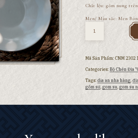
Chất lệu: gốm nung trên
Men/ Màu sắc: Men Bón
Quantity
Mã Sản Phẩm:
CNM 2302 1
Categories:
Bộ Chén Đĩa 
Tags:
dia an nha hàng
,
đĩ
gốm sứ
,
gom su
,
gom su n