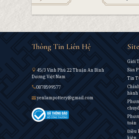
Thông Tin Liên Hệ
Sit
Giới 
Sản 
45/3 Vĩnh Phú 22 Thuận An Bình
Dương Việt Nam
Tin T
Chính
0878599577
hành 
yenlampottery@gmail.com
Phươn
chuy
Phươn
toán
Điều 
kiện