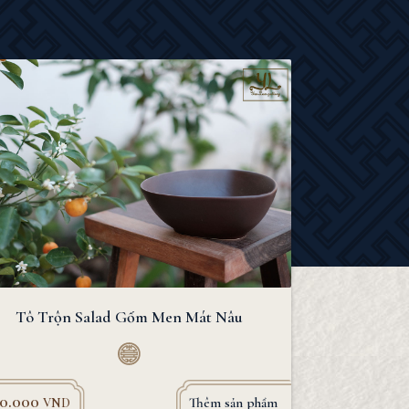
Tô Trộn Salad Gốm Men Mát Nâu
00.000
Thêm sản phẩm
VND