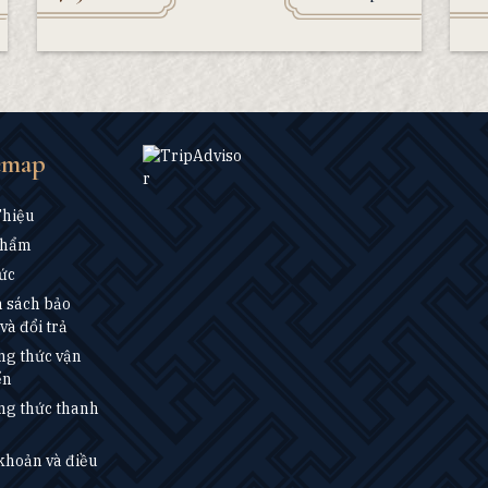
emap
Thiệu
Phẩm
ức
 sách bảo
và đổi trả
g thức vận
ển
g thức thanh
khoản và điều