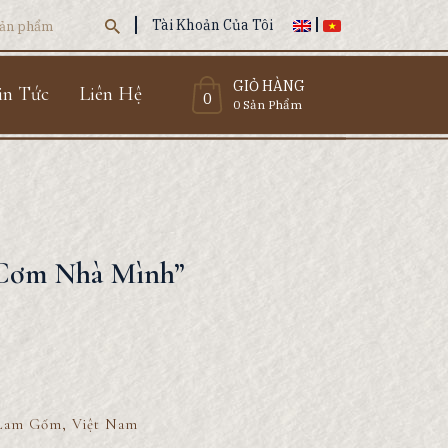
Tài Khoản Của Tôi
GIỎ HÀNG
in Tức
Liên Hệ
0
0 Sản Phẩm
Cơm Nhà Mình”
n Lam Gốm, Việt Nam