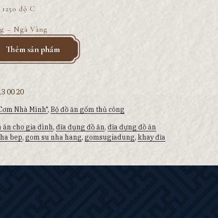
 1250 độ C
g – Ngà Vàng
Thêm sản phẩm
3 00 20
"Cơm Nhà Mình"
,
Bộ đồ ăn gốm thủ công
a ăn cho gia đình
,
đĩa đụng đồ ăn
,
đĩa đựng đồ ăn
ha bep
,
gom su nha hang
,
gomsugiadung
,
khay đĩa