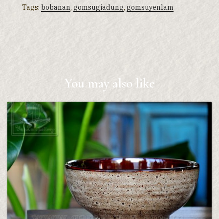
Tags:
bobanan
,
gomsugiadung
,
gomsuyenlam
You may also like