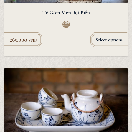
Tô Gốm Men Bọt Biển
265.000
Select options
VND