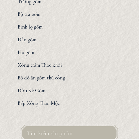
Tượng gốm
Bộ trà gốm
Bình lọ gốm
Đèn gốm
Hủ gốm
Xông trầm Thác khói
Bộ đồ ăn gốm thủ công
Đôn Kê Gốm
Bếp Xông Thảo Mộc
Search
for: