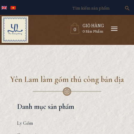
Search
for:
GIỎ HÀNG
T
0
o
0 Sản Phẩm
g
g
l
e
n
a
v
i
g
a
t
i
o
n
Yên Lam làm gốm thủ công bản địa
Danh mục sản phẩm
Ly Gốm