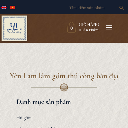
Search
for:
GIỎ HÀNG
T
0
o
0 Sản Phẩm
g
g
l
e
n
a
v
i
g
a
t
i
o
n
Yên Lam làm gốm thủ công bản địa
Danh mục sản phẩm
Hủ gốm