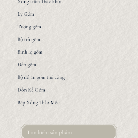
Xông trầm Thác khói
Ly Gốm
Tượng gốm
Bộ trà gốm
Bình lọ gốm
Đèn gốm
Bộ đồ ăn gốm thủ công
Đôn Kê Gốm
Bếp Xông Thảo Mộc
Search
for: