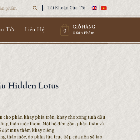
Tài Khoản Của Tôi
GIỎ HÀNG
in Tức
Liên Hệ
0
0 Sản Phẩm
ầu Hidden Lotus
ản cho phần khay phía trên, khay cho xông tinh dầu
 xông thảo mộc thơm. Một bộ đèn gồm phần thân và
ể đặt mua thêm khay riêng.
ng thảo mộc, do phần lửa trực tiếp của nến sẽ tạo