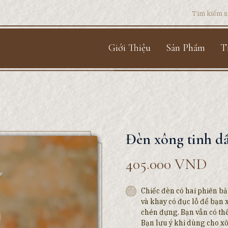
Search
for:
Giới Thiệu
Sản Phẩm
T
Đèn xông tinh d
405.000
VND
Chiếc đèn có hai phiên b
và khay có đục lỗ để bạn
chén đựng. Bạn vẫn có th
Bạn lưu ý khi dùng cho xô