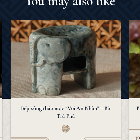
You may also like
Bếp xông thảo mộc “Voi An Nhàn” – Bộ
B
Trù Phú
4