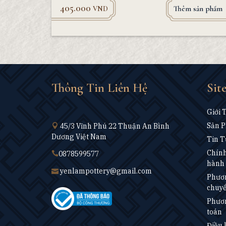
405.000
Thêm sản phẩm
VND
Thông Tin Liên Hệ
Sit
Giới 
Sản 
45/3 Vĩnh Phú 22 Thuận An Bình
Dương Việt Nam
Tin T
Chính
0878599577
hành 
yenlampottery@gmail.com
Phươn
chuy
Phươn
toán
Điều 