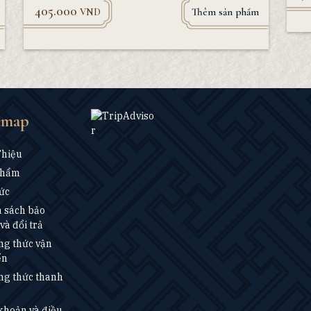
405.000
Thêm sản phẩm
VND
emap
Thiệu
Phẩm
ức
 sách bảo
và đổi trả
g thức vận
ển
g thức thanh
khoản và điều