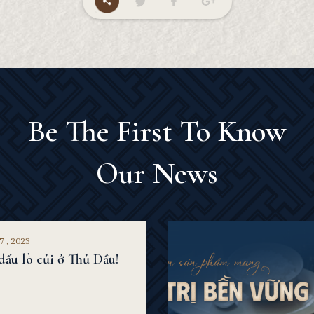
Be The First To Know
Our News
7 , 2023
dấu lò củi ở Thủ Dầu!