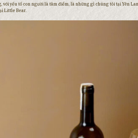
g, với yếu tố con người là tâm điểm, là những gì chúng tôi tại Yên 
i Little Bear.