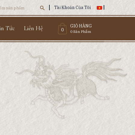
Tài Khoản Của Tôi
GIỎ HÀNG
in Tức
Liên Hệ
0
0 Sản Phẩm