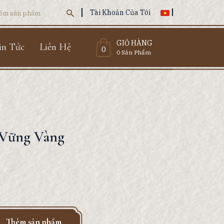
Tài Khoản Của Tôi
GIỎ HÀNG
in Tức
Liên Hệ
0
0 Sản Phẩm
Vững Vàng
Thêm sản phẩm