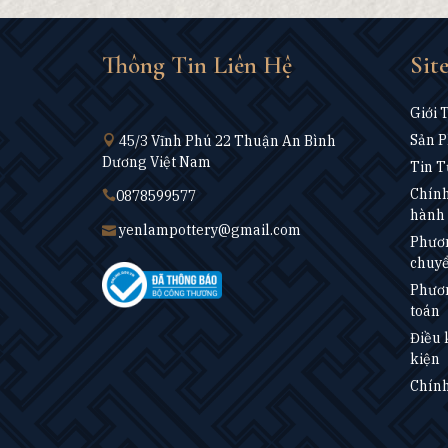
Thông Tin Liên Hệ
Sit
Giới 
Sản 
45/3 Vĩnh Phú 22 Thuận An Bình
Dương Việt Nam
Tin T
Chính
0878599577
hành 
yenlampottery@gmail.com
Phươn
chuy
Phươn
toán
Điều 
kiện
Chính