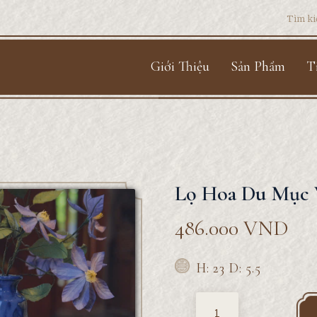
Search
for:
Giới Thiệu
Sản Phẩm
T
Lọ Hoa Du Mục 
486.000
VND
H: 23 D: 5.5
Quantity