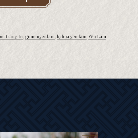
m trang tri
,
gomsuyenlam
,
lọ hoa yên lam
,
Yên Lam