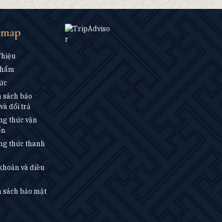
emap
Thiệu
Phẩm
ức
 sách bảo
và đổi trả
g thức vận
ển
g thức thanh
khoản và điều
 sách bảo mật