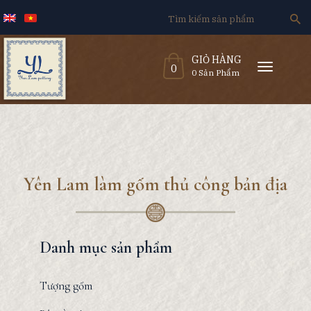
Search
for:
GIỎ HÀNG
T
0
o
0 Sản Phẩm
g
g
l
e
n
a
v
i
g
a
t
i
o
n
Yên Lam làm gốm thủ công bản địa
Danh mục sản phẩm
Tượng gốm