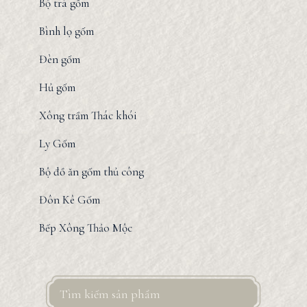
Bộ trà gốm
Bình lọ gốm
Đèn gốm
Hủ gốm
Xông trầm Thác khói
Ly Gốm
Bộ đồ ăn gốm thủ công
Đôn Kê Gốm
Bếp Xông Thảo Mộc
Search
for: