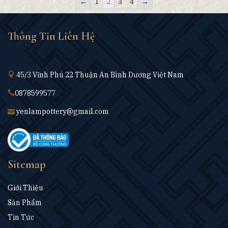
←
1
2
3
4
→
Thông Tin Liên Hệ
45/3 Vĩnh Phú 22 Thuận An Bình Dương Việt Nam
0878599577
yenlampottery@gmail.com
Sitemap
Giới Thiệu
Sản Phẩm
Tin Tức