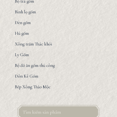
Bộ trà gốm
Bình lọ gốm
Đèn gốm
Hủ gốm
Xông trầm Thác khói
Ly Gốm
Bộ đồ ăn gốm thủ công
Đôn Kê Gốm
Bếp Xông Thảo Mộc
Search
for: