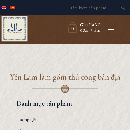
Search
for:
GIỎ HÀNG
T
0
o
0 Sản Phẩm
g
g
l
e
n
a
v
i
g
a
t
i
o
n
Yên Lam làm gốm thủ công bản địa
Danh mục sản phẩm
Tượng gốm