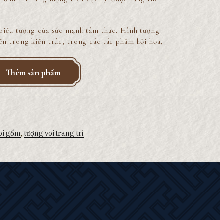
 biểu tượng của sức mạnh tâm thức. Hình tượng
ến trong kiến trúc, trong các tác phẩm hội họa,
Thêm sản phẩm
oi gốm
,
tượng voi trang trí