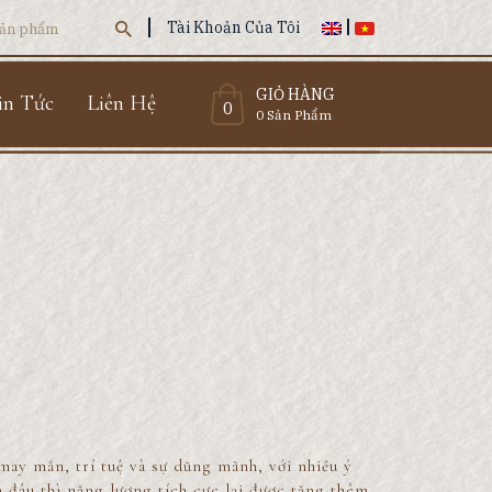
Tài Khoản Của Tôi
GIỎ HÀNG
in Tức
Liên Hệ
0
0 Sản Phẩm
may mắn, trí tuệ và sự dũng mãnh, với nhiều ý
n đâu thì năng lượng tích cực lại được tăng thêm