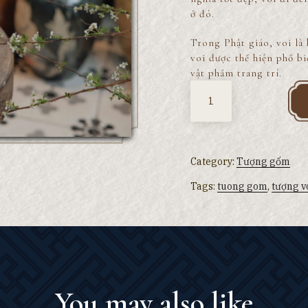
ở đó.
Trong Phật giáo, voi là
voi được thể hiện phổ bi
vật phẩm trang trí.
Quantity
Category:
Tượng gốm
Tags:
tuong gom
,
tượng v
You may also like