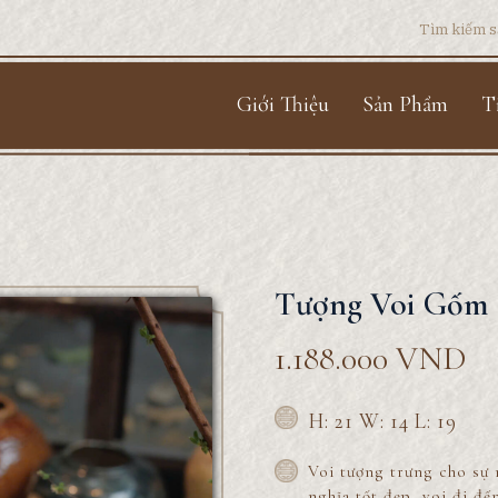
Search
for:
Giới Thiệu
Sản Phẩm
T
Tượng Voi Gốm
1.188.000
VND
H: 21 W: 14 L: 19
Voi tượng trưng cho sự 
nghĩa tốt đẹp, voi đi đế