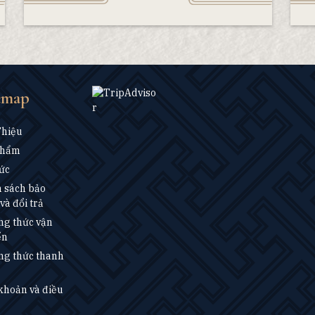
emap
Thiệu
Phẩm
ức
 sách bảo
và đổi trả
g thức vận
ển
g thức thanh
khoản và điều