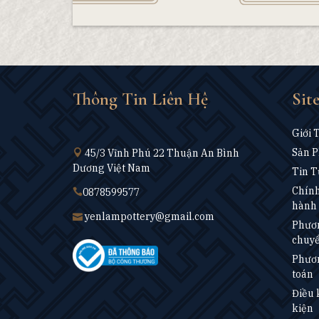
Thông Tin Liên Hệ
Sit
Giới 
Sản 
45/3 Vĩnh Phú 22 Thuận An Bình
Dương Việt Nam
Tin T
Chính
0878599577
hành 
yenlampottery@gmail.com
Phươn
chuy
Phươn
toán
Điều 
kiện